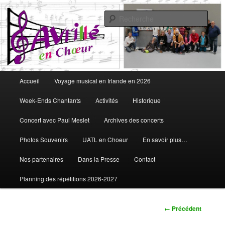
Aller
Vous aimez chanter, Avrillé en Choeur est fait pour vous
au
Rech
contenu
principal
Avrillé en Choeur
Menu
Accueil
Voyage musical en Irlande en 2026
principal
Week-Ends Chantants
Activités
Historique
Concert avec Paul Meslet
Archives des concerts
Photos Souvenirs
UATL en Choeur
En savoir plus…
Nos partenaires
Dans la Presse
Contact
Planning des répétitions 2026-2027
Navigation
← Précédent
des