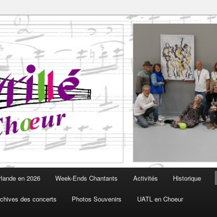
Choeur est fait pour vous
oeur
rlande en 2026
Week-Ends Chantants
Activités
Historique
chives des concerts
Photos Souvenirs
UATL en Choeur