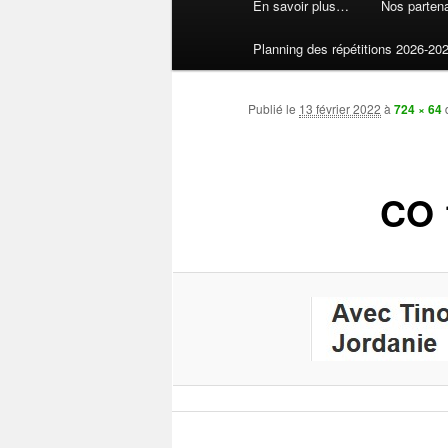
En savoir plus…
Nos partena
Planning des répétitions 2026-20
Publié le
13 février 2022
à
724 × 64
CO 