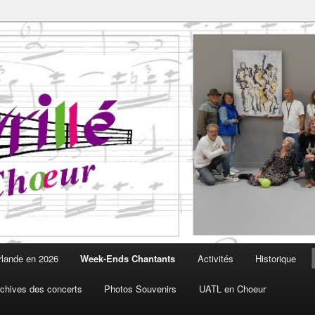
Choeur est fait pour vous
oeur
rlande en 2026
Week-Ends Chantants
Activités
Historique
chives des concerts
Photos Souvenirs
UATL en Choeur