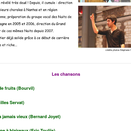
Les chansons
e fruits (Bourvil)
illes Servat)
a jamais vieux (Bernard Joyet)
ne à blaireaux (Eric Touliis)