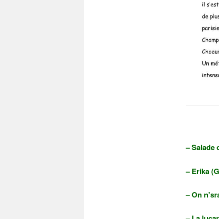
– Salade d
– Erika (G
– On n'sr
– La lucar