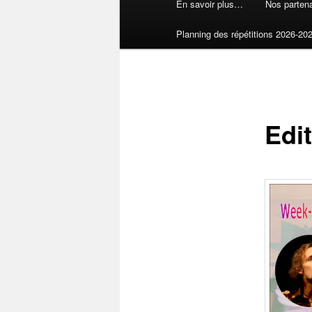
En savoir plus…
Nos partena
Planning des répétitions 2026-20
Edi