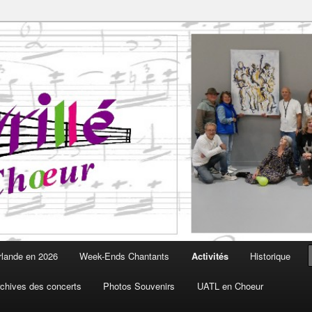
Choeur est fait pour vous
oeur
rlande en 2026
Week-Ends Chantants
Activités
Historique
chives des concerts
Photos Souvenirs
UATL en Choeur