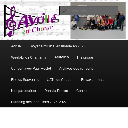
Aller
Vous aimez chanter, Avrillé en Choeur est fait pour vous
au
Rech
contenu
principal
Avrillé en Choeur
Menu
Accueil
Voyage musical en Irlande en 2026
principal
Activités
Week-Ends Chantants
Historique
Concert avec Paul Meslet
Archives des concerts
Photos Souvenirs
UATL en Choeur
En savoir plus…
Nos partenaires
Dans la Presse
Contact
Planning des répétitions 2026-2027