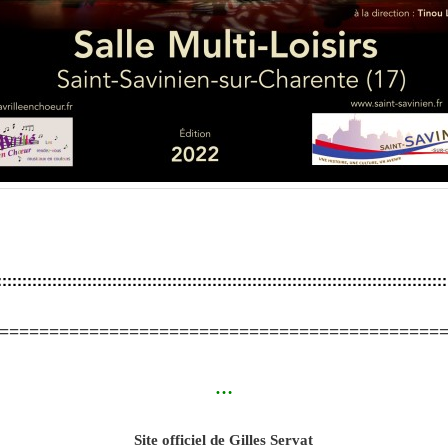
::::::::::::::::::::::::::::::::::::::::::::::::::::::::::::::::::::::::::::::::::::::::::
============================================
…
Site officiel de Gilles Servat