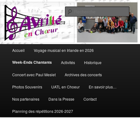
Aller
Vous aimez chanter, Avrillé en Choeur est fait pour vous
au
Rech
contenu
principal
Avrillé en Choeur
Menu
Accueil
Voyage musical en Irlande en 2026
principal
Week-Ends Chantants
Activités
Historique
Concert avec Paul Meslet
Archives des concerts
Photos Souvenirs
UATL en Choeur
En savoir plus…
Nos partenaires
Dans la Presse
Contact
Planning des répétitions 2026-2027