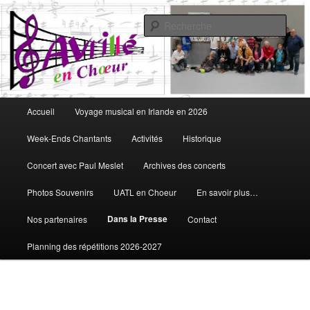
Aller
Vous aimez chanter, Avrillé en Choeur est fait pour vous
au
Rech
contenu
principal
Avrillé en Choeur
Menu
Accueil
Voyage musical en Irlande en 2026
principal
Week-Ends Chantants
Activités
Historique
Concert avec Paul Meslet
Archives des concerts
Photos Souvenirs
UATL en Choeur
En savoir plus…
Dans la Presse
Nos partenaires
Contact
Planning des répétitions 2026-2027