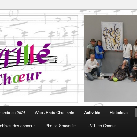
Choeur est fait pour vous
oeur
rlande en 2026
Week-Ends Chantants
Activités
Historique
chives des concerts
Photos Souvenirs
UATL en Choeur