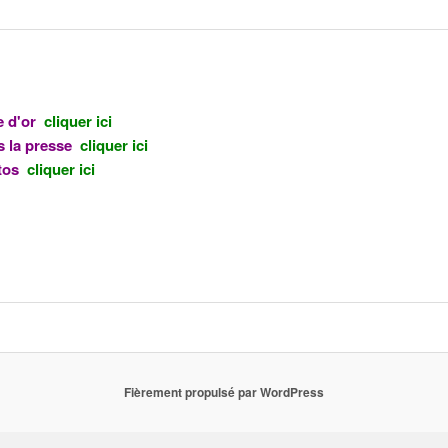
e d'or
cliquer ici
 la presse
cliq
uer
ici
tos
cliquer ici
Fièrement propulsé par WordPress