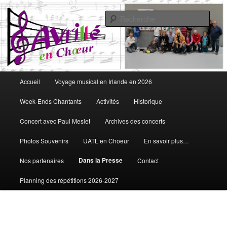
Aller
Vous aimez chanter, Avrillé en Choeur est fait pour vous
au
Rech
contenu
principal
Avrillé en Choeur
Menu
Accueil
Voyage musical en Irlande en 2026
principal
Week-Ends Chantants
Activités
Historique
Concert avec Paul Meslet
Archives des concerts
Photos Souvenirs
UATL en Choeur
En savoir plus…
Dans la Presse
Nos partenaires
Contact
Planning des répétitions 2026-2027