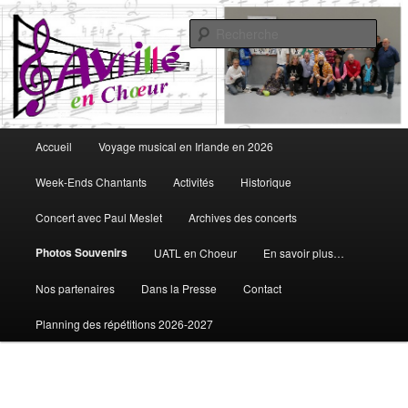
Aller
Vous aimez chanter, Avrillé en Choeur est fait pour vous
au
Rech
contenu
principal
Avrillé en Choeur
Menu
Accueil
Voyage musical en Irlande en 2026
principal
Week-Ends Chantants
Activités
Historique
Concert avec Paul Meslet
Archives des concerts
Photos Souvenirs
UATL en Choeur
En savoir plus…
Nos partenaires
Dans la Presse
Contact
Planning des répétitions 2026-2027