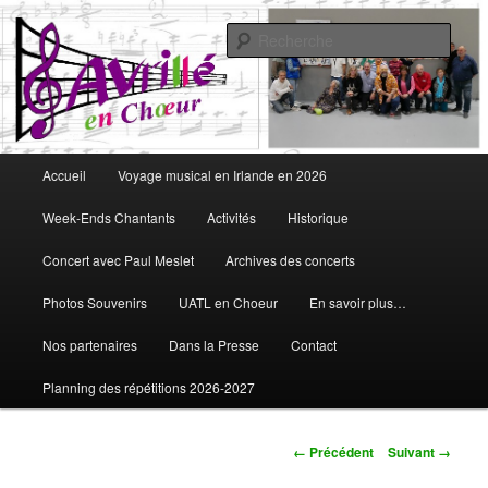
Aller
Vous aimez chanter, Avrillé en Choeur est fait pour vous
au
Rech
contenu
principal
Avrillé en Choeur
Menu
Accueil
Voyage musical en Irlande en 2026
principal
Week-Ends Chantants
Activités
Historique
Concert avec Paul Meslet
Archives des concerts
Photos Souvenirs
UATL en Choeur
En savoir plus…
Nos partenaires
Dans la Presse
Contact
Planning des répétitions 2026-2027
Navigation
← Précédent
Suivant →
des