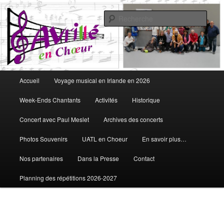
Aller
Vous aimez chanter, Avrillé en Choeur est fait pour vous
au
Rech
contenu
principal
Avrillé en Choeur
Menu
Accueil
Voyage musical en Irlande en 2026
principal
Week-Ends Chantants
Activités
Historique
Concert avec Paul Meslet
Archives des concerts
Photos Souvenirs
UATL en Choeur
En savoir plus…
Nos partenaires
Dans la Presse
Contact
Planning des répétitions 2026-2027