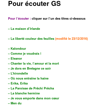
Pour écouter GS
Pour l’écouter :
cliquer sur l’un des titres ci-dessous
– La maison d’Irlande
– La liberté couleur des feuilles
(modifié le 23/12/2016)
–
Kalondour
– Comme je voudrais !
–
Eleanor
–
Chanter la vie, l’amour et la mort
–
Je dors en Bretagne ce soir
–
L’hirondelle
–
Où nous entraîne la haine
–
Erika, Erika
–
La Paroisse de Prêchi Prêcha
–
La blanche hermine
–
Je vous emporte dans mon cœur
–
Men du