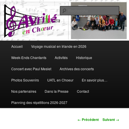
Aller
Vous aimez chanter, Avrillé en Choeur est fait pour vous
au
Rech
contenu
principal
Avrillé en Choeur
Menu
Accueil
Voyage musical en Irlande en 2026
principal
Week-Ends Chantants
Activités
Historique
Concert avec Paul Meslet
Archives des concerts
Photos Souvenirs
UATL en Choeur
En savoir plus…
Nos partenaires
Dans la Presse
Contact
Planning des répétitions 2026-2027
Navigation
← Précédent
Suivant →
des