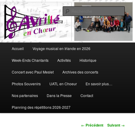
Aller
Vous aimez chanter, Avrillé en Choeur est fait pour vous
au
Rech
contenu
principal
Avrillé en Choeur
Menu
Accueil
Voyage musical en Irlande en 2026
principal
Week-Ends Chantants
Activités
Historique
Concert avec Paul Meslet
Archives des concerts
Photos Souvenirs
UATL en Choeur
En savoir plus…
Nos partenaires
Dans la Presse
Contact
Planning des répétitions 2026-2027
Navigation
← Précédent
Suivant →
des