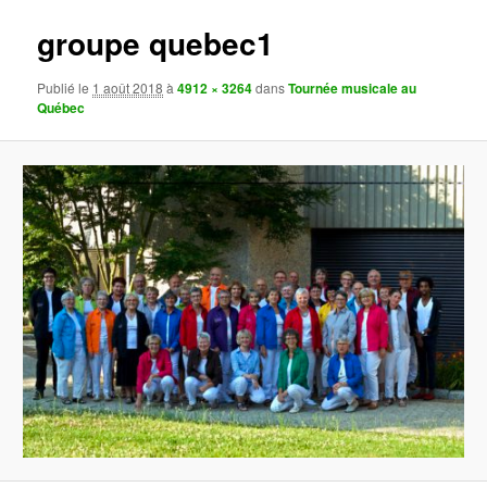
images
groupe quebec1
Publié le
1 août 2018
à
4912 × 3264
dans
Tournée musicale au
Québec