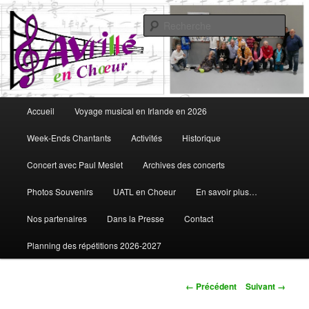
Aller
Vous aimez chanter, Avrillé en Choeur est fait pour vous
au
Rech
contenu
principal
Avrillé en Choeur
Menu
Accueil
Voyage musical en Irlande en 2026
principal
Week-Ends Chantants
Activités
Historique
Concert avec Paul Meslet
Archives des concerts
Photos Souvenirs
UATL en Choeur
En savoir plus…
Nos partenaires
Dans la Presse
Contact
Planning des répétitions 2026-2027
Navigation
← Précédent
Suivant →
des