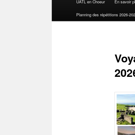
UATL en Choeur
En savoir 
Planning des répétitions 2026-20
Voy
202