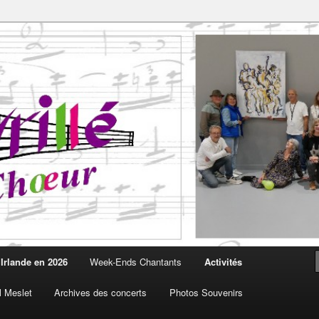
Choeur est fait pour vous
oeur
Irlande en 2026
Week-Ends Chantants
Activités
l Meslet
Archives des concerts
Photos Souvenirs