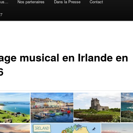
plus…
Nos partenaires
Dans la Presse
Contact
27
age musical en Irlande en
6